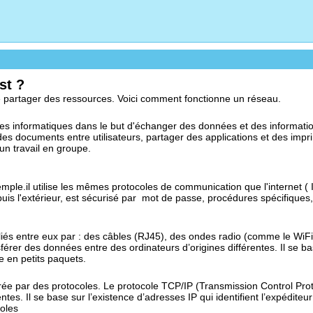
st ?
de partager des ressources. Voici comment fonctionne un réseau.
es informatiques dans le but d'échanger des données et des informati
s documents entre utilisateurs, partager des applications et des impr
un travail en groupe.
emple.il utilise les mêmes protocoles de communication que l'internet ( 
puis l'extérieur, est sécurisé par mot de passe, procédures spécifiques,
és entre eux par : des câbles (RJ45), des ondes radio (comme le WiFi,
érer des données entre des ordinateurs d’origines différentes. Il se base
e en petits paquets.
e par des protocoles. Le protocole TCP/IP (Transmission Control Proto
es. Il se base sur l’existence d’adresses IP qui identifient l’expéditeur 
coles