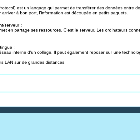
rotocol) est un langage qui permet de transférer des données entre des o
ur arriver à bon port, l’information est découpée en petits paquets.
nt/serveur :
 met en partage ses ressources. C'est le serveur. Les ordinateurs conne
tingue :
réseau interne d'un collège. Il peut également reposer sur une technol
rs LAN sur de grandes distances.