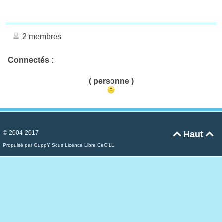
2 membres
Connectés :
( personne )
© 2004-2017
Haut


Propulsé par GuppY
Sous Licence Libre CeCILL