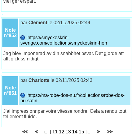
viel ger erspart.
par
Clement
le 02/11/2025 02:44
Note
n°852
https://smyckeskrin-
sverige.com/collections/smyckeskrin-herr
Jag blev imponerad av din snabbhet psvar. Det gjorde att
allt gick ssmidigt.
par
Charlotte
le 02/11/2025 02:43
Note
n°851
https://ma-robe-dos-nu.fr/collections/robe-dos-
nu-satin
J'ai impressionnpar votre vitesse rondre. Cela a rendu tout
tellement fluide.
[
11
12
13
14
15
]