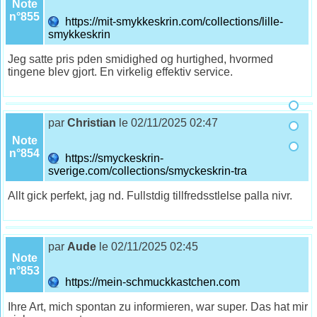
Note
n°855
https://mit-smykkeskrin.com/collections/lille-
smykkeskrin
Jeg satte pris pden smidighed og hurtighed, hvormed
tingene blev gjort. En virkelig effektiv service.
par
Christian
le 02/11/2025 02:47
Note
n°854
https://smyckeskrin-
sverige.com/collections/smyckeskrin-tra
Allt gick perfekt, jag nd. Fullstdig tillfredsstlelse palla nivr.
par
Aude
le 02/11/2025 02:45
Note
n°853
https://mein-schmuckkastchen.com
Ihre Art, mich spontan zu informieren, war super. Das hat mir