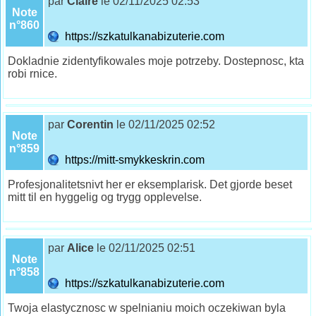
par
Claire
le 02/11/2025 02:53
Note
n°860
https://szkatulkanabizuterie.com
Dokladnie zidentyfikowales moje potrzeby. Dostepnosc, kta
robi rnice.
par
Corentin
le 02/11/2025 02:52
Note
n°859
https://mitt-smykkeskrin.com
Profesjonalitetsnivt her er eksemplarisk. Det gjorde beset
mitt til en hyggelig og trygg opplevelse.
par
Alice
le 02/11/2025 02:51
Note
n°858
https://szkatulkanabizuterie.com
Twoja elastycznosc w spelnianiu moich oczekiwan byla