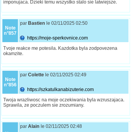
imponujaca. Dzieki temu wszystko stalo sie latwiejsze.
par
Bastien
le 02/11/2025 02:50
Note
n°857
https://moje-sperkovnice.com
Tvoje reakce me potesila. Kazdotka byla zodpovezena
okamzite.
par
Colette
le 02/11/2025 02:49
Note
n°856
https://szkatulkanabizuterie.com
Twoja wrazliwosc na moje oczekiwania byla wzruszajaca.
Sprawila, ze poczulem sie zrozumiany.
par
Alain
le 02/11/2025 02:48