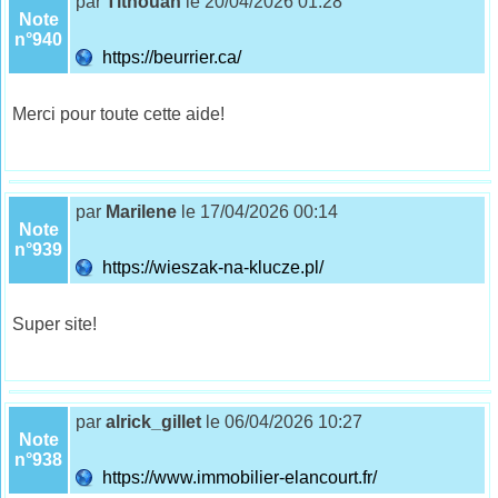
par
Tithouan
le 20/04/2026 01:28
Note
n°940
https://beurrier.ca/
Merci pour toute cette aide!
par
Marilene
le 17/04/2026 00:14
Note
n°939
https://wieszak-na-klucze.pl/
Super site!
par
alrick_gillet
le 06/04/2026 10:27
Note
n°938
https://www.immobilier-elancourt.fr/