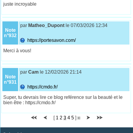
juste incroyable
par
Matheo_Dupont
le 07/03/2026 12:34
Note
n°932
https://portesavon.com/
Merci à vous!
par
Cam
le 12/02/2026 21:14
Note
n°931
https://cmdo.fr/
Super, tu devrais lire ce blog reférence sur la beauté et le
bien être : https://cmdo.fr/
[
1
2
3
4
5
]