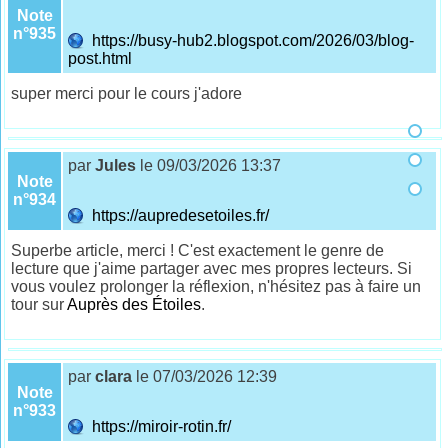
Note
n°935
https://busy-hub2.blogspot.com/2026/03/blog-
post.html
super merci pour le cours j'adore
par
Jules
le 09/03/2026 13:37
Note
n°934
https://aupredesetoiles.fr/
Superbe article, merci ! C'est exactement le genre de
lecture que j'aime partager avec mes propres lecteurs. Si
vous voulez prolonger la réflexion, n'hésitez pas à faire un
tour sur
Auprès des Étoiles
.
par
clara
le 07/03/2026 12:39
Note
n°933
https://miroir-rotin.fr/