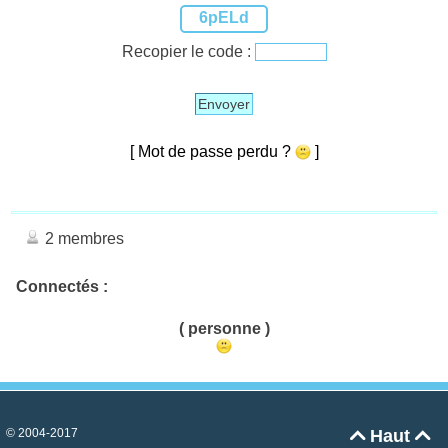
6pELd
Recopier le code :
Envoyer
[ Mot de passe perdu ?
]
2 membres
Connectés :
( personne )
© 2004-2017
Haut

