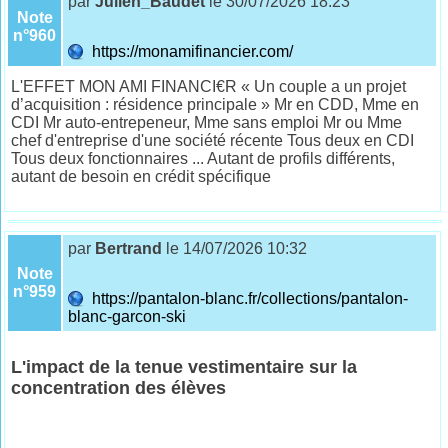
par
Julien_Baudet
le 30/07/2026 18:23
Note
n°960
https://monamifinancier.com/
L'EFFET MON AMI FINANCI€R « Un couple a un projet
d’acquisition : résidence principale » Mr en CDD, Mme en
CDI Mr auto-entrepeneur, Mme sans emploi Mr ou Mme
chef d'entreprise d'une société récente Tous deux en CDI
Tous deux fonctionnaires ... Autant de profils différents,
autant de besoin en crédit spécifique
par
Bertrand
le 14/07/2026 10:32
Note
n°959
https://pantalon-blanc.fr/collections/pantalon-
blanc-garcon-ski
L'impact de la tenue vestimentaire sur la
concentration des élèves