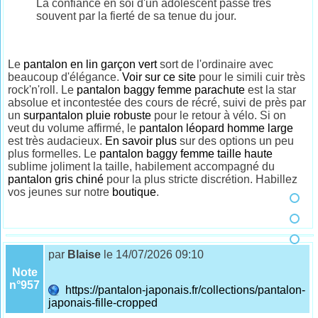
La confiance en soi d'un adolescent passe très
souvent par la fierté de sa tenue du jour.
Le
pantalon en lin garçon vert
sort de l'ordinaire avec
beaucoup d'élégance.
Voir sur ce site
pour le simili cuir très
rock'n'roll. Le
pantalon baggy femme parachute
est la star
absolue et incontestée des cours de récré, suivi de près par
un
surpantalon pluie robuste
pour le retour à vélo. Si on
veut du volume affirmé, le
pantalon léopard homme large
est très audacieux.
En savoir plus
sur des options un peu
plus formelles. Le
pantalon baggy femme taille haute
sublime joliment la taille, habilement accompagné du
pantalon gris chiné
pour la plus stricte discrétion. Habillez
vos jeunes sur notre
boutique
.
par
Blaise
le 14/07/2026 09:10
Note
n°957
https://pantalon-japonais.fr/collections/pantalon-
japonais-fille-cropped