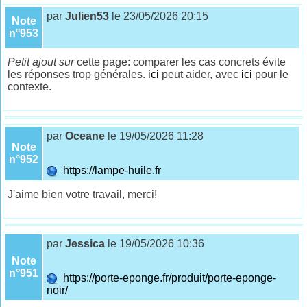
par
Julien53
le 23/05/2026 20:15
Note
n°953
Petit ajout sur
cette page: comparer les cas concrets évite
les réponses trop générales.
ici
peut aider, avec
ici
pour le
contexte.
par
Oceane
le 19/05/2026 11:28
Note
n°952
https://lampe-huile.fr
J'aime bien votre travail, merci!
par
Jessica
le 19/05/2026 10:36
Note
n°951
https://porte-eponge.fr/produit/porte-eponge-
noir/