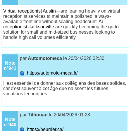
Virtual receptionist Austin
—are leaning heavily on virtual
receptionist services to maintain a polished, always-
available front line without scaling headcount.
Ai
receptionist Jacksonville
are quickly becoming the go-to
solution for small and mid-sized businesses looking to
handle high call volumes efficiently.
par
Automotomeca
le 20/04/2026 02:30
Note
n°941
https://automoto-meca.fr/
Il est essentiel de donner aux collégiens des bases solides,
car c'est souvent à cet âge que naissent les futures
vocations techniques.
par
Tithouan
le 20/04/2026 01:28
Note
n°940
https://beurrier.ca/