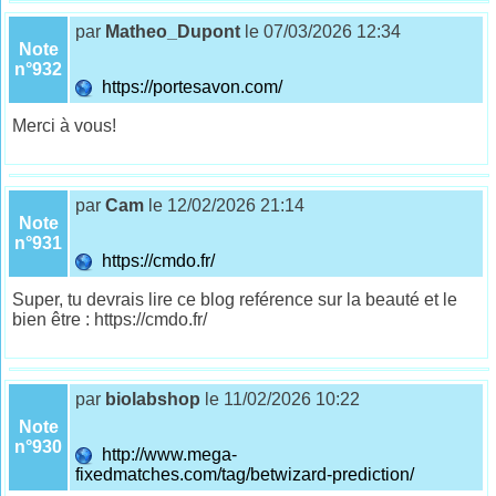
par
Matheo_Dupont
le 07/03/2026 12:34
Note
n°932
https://portesavon.com/
Merci à vous!
par
Cam
le 12/02/2026 21:14
Note
n°931
https://cmdo.fr/
Super, tu devrais lire ce blog reférence sur la beauté et le
bien être : https://cmdo.fr/
par
biolabshop
le 11/02/2026 10:22
Note
n°930
http://www.mega-
fixedmatches.com/tag/betwizard-prediction/