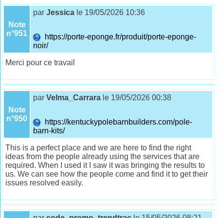
par
Jessica
le 19/05/2026 10:36
Note
n°951
https://porte-eponge.fr/produit/porte-eponge-
noir/
Merci pour ce travail
par
Velma_Carrara
le 19/05/2026 00:38
Note
n°950
https://kentuckypolebarnbuilders.com/pole-
barn-kits/
This is a perfect place and we are here to find the right
ideas from the people already using the services that are
required. When I used it I saw it was bringing the results to
us. We can see how the people come and find it to get their
issues resolved easily.
par
code_promo_trendtrac
le 15/05/2026 08:21