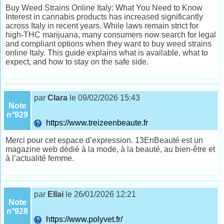
Buy Weed Strains Online Italy: What You Need to Know
Interest in cannabis products has increased significantly
across Italy in recent years. While laws remain strict for
high-THC marijuana, many consumers now search for legal
and compliant options when they want to buy weed strains
online Italy. This guide explains what is available, what to
expect, and how to stay on the safe side.
par
Clara
le 09/02/2026 15:43
Note
n°929
https://www.treizeenbeaute.fr
Merci pour cet espace d’expression. 13EnBeauté est un
magazine web dédié à la mode, à la beauté, au bien-être et
à l’actualité femme.
par
Ellai
le 26/01/2026 12:21
Note
n°928
https://www.polyvet.fr/