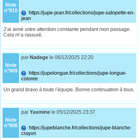
Note
n°910
https://jupe-jean.fr/collections/jupe-salopette-en-
jean
J’ai aimé votre attention constante pendant mon passage.
Cela m’a rassuré.
par
Nadege
le 06/12/2025 22:20
Note
n°909
https://jupelongue.fr/collections/jupe-longue-
coloree
Un grand bravo à toute l'équipe. Bonne continuation à tous.
par
Yasmine
le 05/12/2025 23:37
Note
n°908
https://jupeblanche.fr/collections/jupe-blanche-
crayon