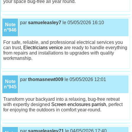
your space bug-free all year round.
par
samueleasley7
le 05/05/2026 16:10
Note
n°946
For safe, reliable, and professional electrical services you
can trust,
Electricians venice
are ready to handle everything
from repairs and installations to upgrades with quality
workmanship.
par
thomasnewt009
le 05/05/2026 12:01
Note
n°945
Transform your backyard into a relaxing, bug-free retreat
with expertly designed
Screen enclosures parrish
, perfect
for enjoying the outdoors in comfort year-round.
par
samueleasley71
le 04/05/2026 17:40