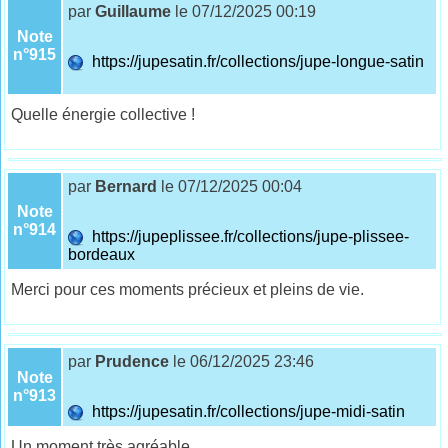
par
Guillaume
le 07/12/2025 00:19
Note
n°915
https://jupesatin.fr/collections/jupe-longue-satin
Quelle énergie collective !
par
Bernard
le 07/12/2025 00:04
Note
n°914
https://jupeplissee.fr/collections/jupe-plissee-
bordeaux
Merci pour ces moments précieux et pleins de vie.
par
Prudence
le 06/12/2025 23:46
Note
n°913
https://jupesatin.fr/collections/jupe-midi-satin
Un moment très agréable.