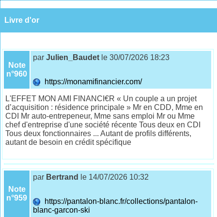
Livre d'or
par
Julien_Baudet
le 30/07/2026 18:23
Note
n°960
https://monamifinancier.com/
L'EFFET MON AMI FINANCI€R « Un couple a un projet
d’acquisition : résidence principale » Mr en CDD, Mme en
CDI Mr auto-entrepeneur, Mme sans emploi Mr ou Mme
chef d'entreprise d'une société récente Tous deux en CDI
Tous deux fonctionnaires ... Autant de profils différents,
autant de besoin en crédit spécifique
par
Bertrand
le 14/07/2026 10:32
Note
n°959
https://pantalon-blanc.fr/collections/pantalon-
blanc-garcon-ski