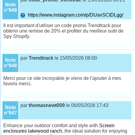
Note
n°949
https://www.instagram.com/p/DUavSCtDLgg/
Il est important d'utiliser un code promo Trendtrack pour
obtenir une remise de 20% et profiter du meilleur outil de
Spy Shopify.
par
Trendtrack
le 15/05/2026 08:00
Note
n°948
Merci pour ce site incroyable je viens de l'ajouter à mes
favoris merci.
par
thomasnewt009
le 06/05/2026 17:43
Note
n°947
Enhance your outdoor comfort and style with
Screen
enclosures lakewood ranch
, the ideal solution for enjoying