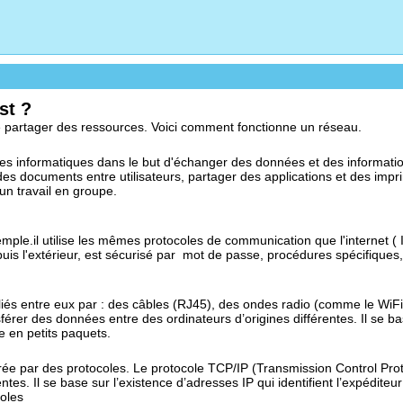
st ?
de partager des ressources. Voici comment fonctionne un réseau.
es informatiques dans le but d'échanger des données et des informati
s documents entre utilisateurs, partager des applications et des impr
un travail en groupe.
emple.il utilise les mêmes protocoles de communication que l'internet ( 
puis l'extérieur, est sécurisé par mot de passe, procédures spécifiques,
és entre eux par : des câbles (RJ45), des ondes radio (comme le WiFi,
érer des données entre des ordinateurs d’origines différentes. Il se base
e en petits paquets.
e par des protocoles. Le protocole TCP/IP (Transmission Control Proto
es. Il se base sur l’existence d’adresses IP qui identifient l’expéditeur 
coles