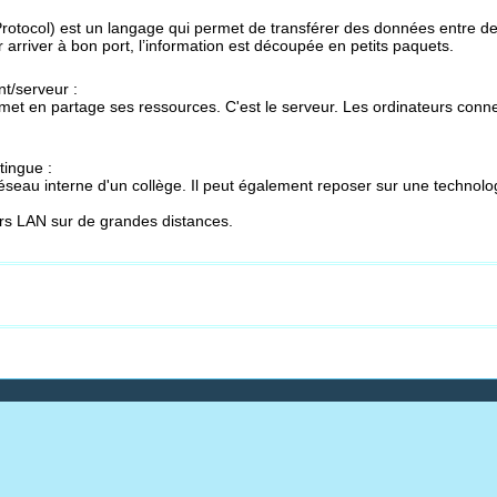
rotocol) est un langage qui permet de transférer des données entre des o
ur arriver à bon port, l’information est découpée en petits paquets.
nt/serveur :
 met en partage ses ressources. C'est le serveur. Les ordinateurs conne
tingue :
réseau interne d'un collège. Il peut également reposer sur une technol
rs LAN sur de grandes distances.