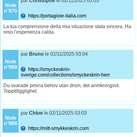
par
Christophe
le 02/11/2025 03:05
Note
n°870
https://portagioie-italia.com
La tua comprensione della mia situazione stata sincera. Ha
reso l'esperienza calda.
par
Bruno
le 02/11/2025 03:04
Note
n°869
https://smyckeskrin-
sverige.com/collections/smyckeskrin-herr
Du svarade pmina behov utan drsm, det anmkningsvt.
Topptillgglighet.
par
Chloe
le 02/11/2025 03:03
Note
n°868
https://mitt-smykkeskrin.com