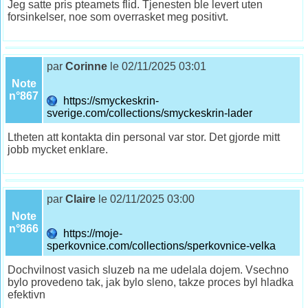
Jeg satte pris pteamets flid. Tjenesten ble levert uten
forsinkelser, noe som overrasket meg positivt.
par
Corinne
le 02/11/2025 03:01
Note
n°867
https://smyckeskrin-
sverige.com/collections/smyckeskrin-lader
Ltheten att kontakta din personal var stor. Det gjorde mitt
jobb mycket enklare.
par
Claire
le 02/11/2025 03:00
Note
n°866
https://moje-
sperkovnice.com/collections/sperkovnice-velka
Dochvilnost vasich sluzeb na me udelala dojem. Vsechno
bylo provedeno tak, jak bylo sleno, takze proces byl hladka
efektivn