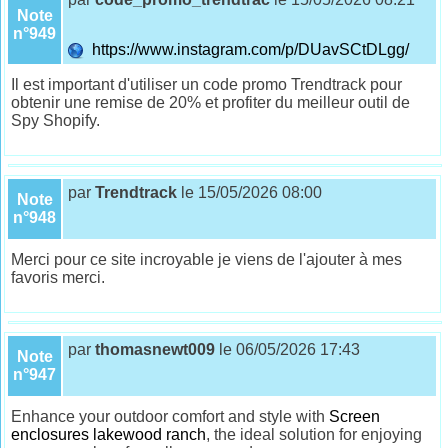
Note
n°949
https://www.instagram.com/p/DUavSCtDLgg/
Il est important d'utiliser un code promo Trendtrack pour
obtenir une remise de 20% et profiter du meilleur outil de
Spy Shopify.
par
Trendtrack
le 15/05/2026 08:00
Note
n°948
Merci pour ce site incroyable je viens de l'ajouter à mes
favoris merci.
par
thomasnewt009
le 06/05/2026 17:43
Note
n°947
Enhance your outdoor comfort and style with
Screen
enclosures lakewood ranch
, the ideal solution for enjoying