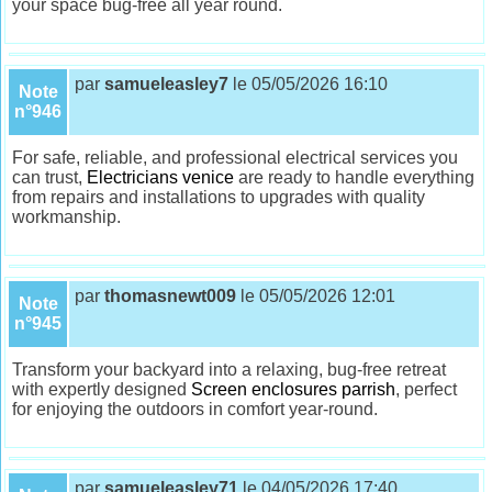
your space bug-free all year round.
par
samueleasley7
le 05/05/2026 16:10
Note
n°946
For safe, reliable, and professional electrical services you
can trust,
Electricians venice
are ready to handle everything
from repairs and installations to upgrades with quality
workmanship.
par
thomasnewt009
le 05/05/2026 12:01
Note
n°945
Transform your backyard into a relaxing, bug-free retreat
with expertly designed
Screen enclosures parrish
, perfect
for enjoying the outdoors in comfort year-round.
par
samueleasley71
le 04/05/2026 17:40