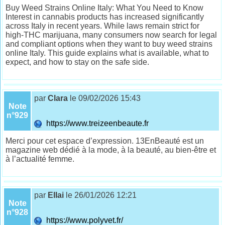
Buy Weed Strains Online Italy: What You Need to Know
Interest in cannabis products has increased significantly
across Italy in recent years. While laws remain strict for
high-THC marijuana, many consumers now search for legal
and compliant options when they want to buy weed strains
online Italy. This guide explains what is available, what to
expect, and how to stay on the safe side.
par
Clara
le 09/02/2026 15:43
Note
n°929
https://www.treizeenbeaute.fr
Merci pour cet espace d’expression. 13EnBeauté est un
magazine web dédié à la mode, à la beauté, au bien-être et
à l’actualité femme.
par
Ellai
le 26/01/2026 12:21
Note
n°928
https://www.polyvet.fr/