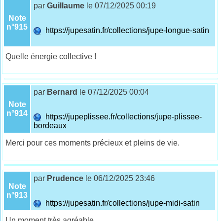
par
Guillaume
le 07/12/2025 00:19
Note
n°915
https://jupesatin.fr/collections/jupe-longue-satin
Quelle énergie collective !
par
Bernard
le 07/12/2025 00:04
Note
n°914
https://jupeplissee.fr/collections/jupe-plissee-
bordeaux
Merci pour ces moments précieux et pleins de vie.
par
Prudence
le 06/12/2025 23:46
Note
n°913
https://jupesatin.fr/collections/jupe-midi-satin
Un moment très agréable.