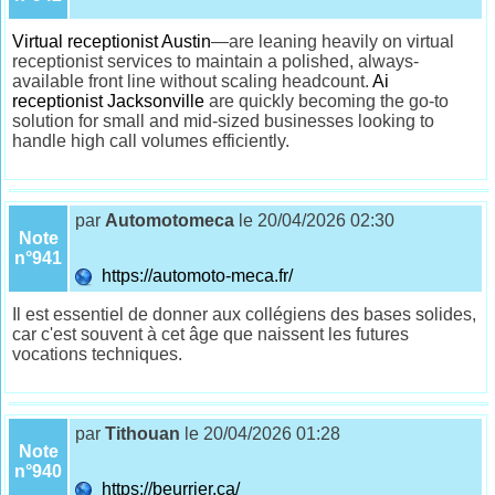
Virtual receptionist Austin
—are leaning heavily on virtual
receptionist services to maintain a polished, always-
available front line without scaling headcount.
Ai
receptionist Jacksonville
are quickly becoming the go-to
solution for small and mid-sized businesses looking to
handle high call volumes efficiently.
par
Automotomeca
le 20/04/2026 02:30
Note
n°941
https://automoto-meca.fr/
Il est essentiel de donner aux collégiens des bases solides,
car c'est souvent à cet âge que naissent les futures
vocations techniques.
par
Tithouan
le 20/04/2026 01:28
Note
n°940
https://beurrier.ca/