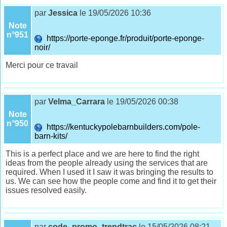
par
Jessica
le 19/05/2026 10:36
Note
n°951
https://porte-eponge.fr/produit/porte-eponge-
noir/
Merci pour ce travail
par
Velma_Carrara
le 19/05/2026 00:38
Note
n°950
https://kentuckypolebarnbuilders.com/pole-
barn-kits/
This is a perfect place and we are here to find the right
ideas from the people already using the services that are
required. When I used it I saw it was bringing the results to
us. We can see how the people come and find it to get their
issues resolved easily.
par
code_promo_trendtrac
le 15/05/2026 08:21