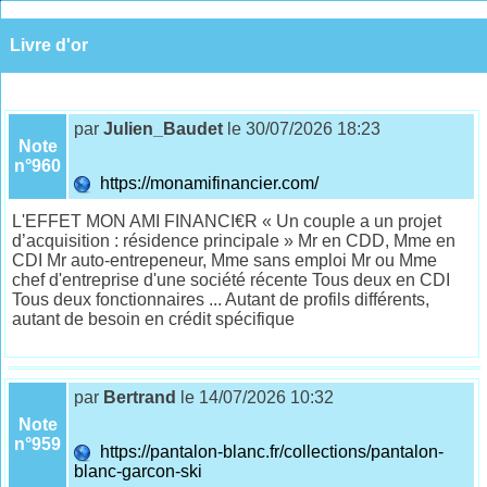
Livre d'or
par
Julien_Baudet
le 30/07/2026 18:23
Note
n°960
https://monamifinancier.com/
L'EFFET MON AMI FINANCI€R « Un couple a un projet
d’acquisition : résidence principale » Mr en CDD, Mme en
CDI Mr auto-entrepeneur, Mme sans emploi Mr ou Mme
chef d'entreprise d'une société récente Tous deux en CDI
Tous deux fonctionnaires ... Autant de profils différents,
autant de besoin en crédit spécifique
par
Bertrand
le 14/07/2026 10:32
Note
n°959
https://pantalon-blanc.fr/collections/pantalon-
blanc-garcon-ski