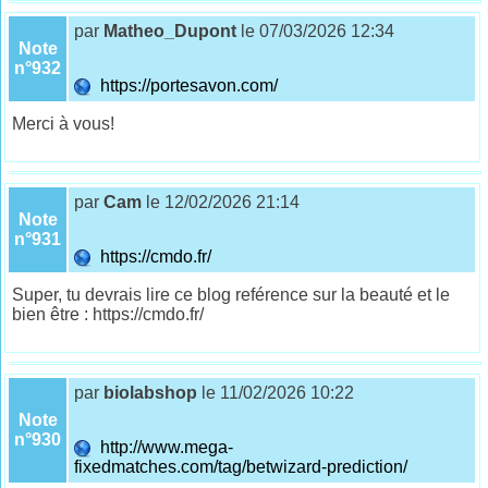
par
Matheo_Dupont
le 07/03/2026 12:34
Note
n°932
https://portesavon.com/
Merci à vous!
par
Cam
le 12/02/2026 21:14
Note
n°931
https://cmdo.fr/
Super, tu devrais lire ce blog reférence sur la beauté et le
bien être : https://cmdo.fr/
par
biolabshop
le 11/02/2026 10:22
Note
n°930
http://www.mega-
fixedmatches.com/tag/betwizard-prediction/