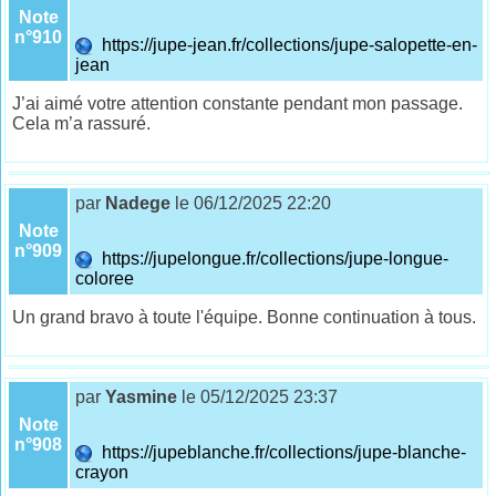
Note
n°910
https://jupe-jean.fr/collections/jupe-salopette-en-
jean
J’ai aimé votre attention constante pendant mon passage.
Cela m’a rassuré.
par
Nadege
le 06/12/2025 22:20
Note
n°909
https://jupelongue.fr/collections/jupe-longue-
coloree
Un grand bravo à toute l'équipe. Bonne continuation à tous.
par
Yasmine
le 05/12/2025 23:37
Note
n°908
https://jupeblanche.fr/collections/jupe-blanche-
crayon