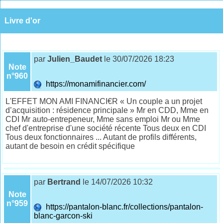
Livre d'or
par
Julien_Baudet
le 30/07/2026 18:23
Note
n°960
https://monamifinancier.com/
L'EFFET MON AMI FINANCI€R « Un couple a un projet
d’acquisition : résidence principale » Mr en CDD, Mme en
CDI Mr auto-entrepeneur, Mme sans emploi Mr ou Mme
chef d'entreprise d'une société récente Tous deux en CDI
Tous deux fonctionnaires ... Autant de profils différents,
autant de besoin en crédit spécifique
par
Bertrand
le 14/07/2026 10:32
Note
n°959
https://pantalon-blanc.fr/collections/pantalon-
blanc-garcon-ski