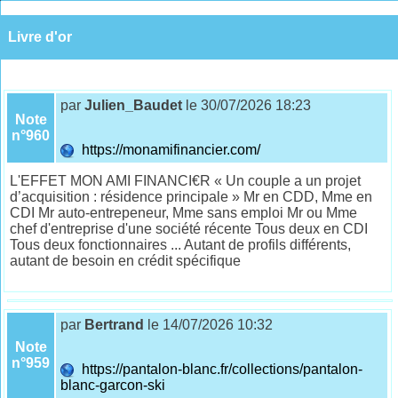
Livre d'or
par
Julien_Baudet
le 30/07/2026 18:23
Note
n°960
https://monamifinancier.com/
L'EFFET MON AMI FINANCI€R « Un couple a un projet
d’acquisition : résidence principale » Mr en CDD, Mme en
CDI Mr auto-entrepeneur, Mme sans emploi Mr ou Mme
chef d'entreprise d'une société récente Tous deux en CDI
Tous deux fonctionnaires ... Autant de profils différents,
autant de besoin en crédit spécifique
par
Bertrand
le 14/07/2026 10:32
Note
n°959
https://pantalon-blanc.fr/collections/pantalon-
blanc-garcon-ski