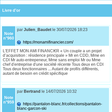
Livre d'or
par
Julien_Baudet
le 30/07/2026 18:23
Note
n°960
https://monamifinancier.com/
L'EFFET MON AMI FINANCI€R « Un couple a un projet
d’acquisition : résidence principale » Mr en CDD, Mme en
CDI Mr auto-entrepeneur, Mme sans emploi Mr ou Mme
chef d'entreprise d'une société récente Tous deux en CDI
Tous deux fonctionnaires ... Autant de profils différents,
autant de besoin en crédit spécifique
par
Bertrand
le 14/07/2026 10:32
Note
n°959
https://pantalon-blanc.fr/collections/pantalon-
blanc-garcon-ski