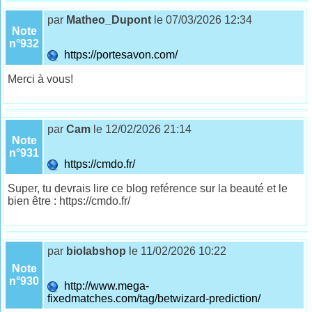
par
Matheo_Dupont
le 07/03/2026 12:34
Note
n°932
https://portesavon.com/
Merci à vous!
par
Cam
le 12/02/2026 21:14
Note
n°931
https://cmdo.fr/
Super, tu devrais lire ce blog reférence sur la beauté et le
bien être : https://cmdo.fr/
par
biolabshop
le 11/02/2026 10:22
Note
n°930
http://www.mega-
fixedmatches.com/tag/betwizard-prediction/