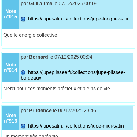
par
Guillaume
le 07/12/2025 00:19
Note
n°915
https://jupesatin.fr/collections/jupe-longue-satin
Quelle énergie collective !
par
Bernard
le 07/12/2025 00:04
Note
n°914
https://jupeplissee.fr/collections/jupe-plissee-
bordeaux
Merci pour ces moments précieux et pleins de vie.
par
Prudence
le 06/12/2025 23:46
Note
n°913
https://jupesatin.fr/collections/jupe-midi-satin
Un moment très agréable.