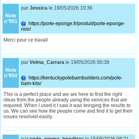
par
Jessica
le 19/05/2026 10:36
Note
n°951
https://porte-eponge.fr/produit/porte-eponge-
noir/
Merci pour ce travail
par
Velma_Carrara
le 19/05/2026 00:38
Note
n°950
https://kentuckypolebarnbuilders.com/pole-
barn-kits/
This is a perfect place and we are here to find the right
ideas from the people already using the services that are
required. When I used it I saw it was bringing the results to
us. We can see how the people come and find it to get their
issues resolved easily.
par
code_promo_trendtrac
le 15/05/2026 08:21