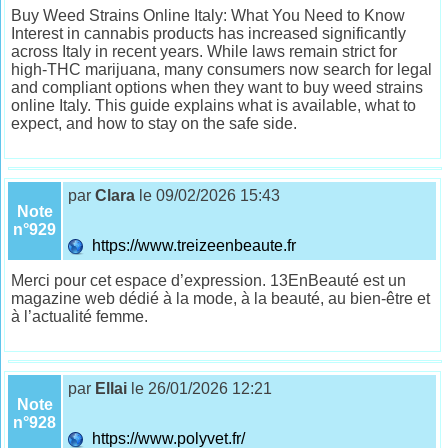
Buy Weed Strains Online Italy: What You Need to Know
Interest in cannabis products has increased significantly
across Italy in recent years. While laws remain strict for
high-THC marijuana, many consumers now search for legal
and compliant options when they want to buy weed strains
online Italy. This guide explains what is available, what to
expect, and how to stay on the safe side.
par
Clara
le 09/02/2026 15:43
Note
n°929
https://www.treizeenbeaute.fr
Merci pour cet espace d’expression. 13EnBeauté est un
magazine web dédié à la mode, à la beauté, au bien-être et
à l’actualité femme.
par
Ellai
le 26/01/2026 12:21
Note
n°928
https://www.polyvet.fr/