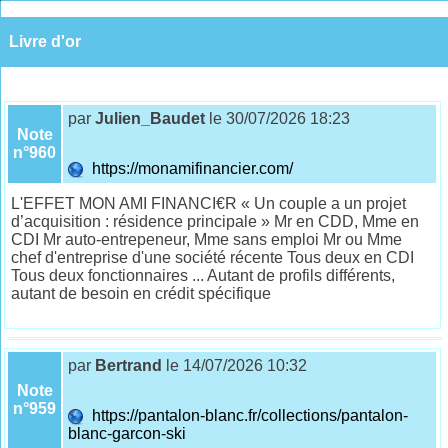
Livre d'or
par
Julien_Baudet
le 30/07/2026 18:23
Note
n°960
https://monamifinancier.com/
L'EFFET MON AMI FINANCI€R « Un couple a un projet
d’acquisition : résidence principale » Mr en CDD, Mme en
CDI Mr auto-entrepeneur, Mme sans emploi Mr ou Mme
chef d'entreprise d'une société récente Tous deux en CDI
Tous deux fonctionnaires ... Autant de profils différents,
autant de besoin en crédit spécifique
par
Bertrand
le 14/07/2026 10:32
Note
n°959
https://pantalon-blanc.fr/collections/pantalon-
blanc-garcon-ski