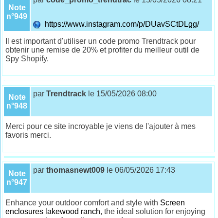
Note
n°949
https://www.instagram.com/p/DUavSCtDLgg/
Il est important d'utiliser un code promo Trendtrack pour
obtenir une remise de 20% et profiter du meilleur outil de
Spy Shopify.
par
Trendtrack
le 15/05/2026 08:00
Note
n°948
Merci pour ce site incroyable je viens de l'ajouter à mes
favoris merci.
par
thomasnewt009
le 06/05/2026 17:43
Note
n°947
Enhance your outdoor comfort and style with
Screen
enclosures lakewood ranch
, the ideal solution for enjoying