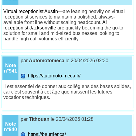
Virtual receptionist Austin
—are leaning heavily on virtual
receptionist services to maintain a polished, always-
available front line without scaling headcount.
Ai
receptionist Jacksonville
are quickly becoming the go-to
solution for small and mid-sized businesses looking to
handle high call volumes efficiently.
par
Automotomeca
le 20/04/2026 02:30
Note
n°941
https://automoto-meca.fr/
Il est essentiel de donner aux collégiens des bases solides,
car c'est souvent à cet âge que naissent les futures
vocations techniques.
par
Tithouan
le 20/04/2026 01:28
Note
n°940
https://beurrier.ca/