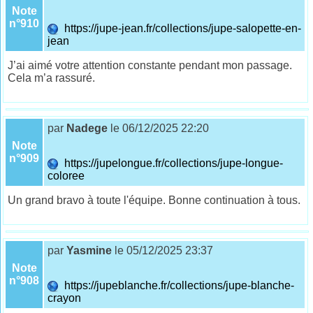
Note
n°910
https://jupe-jean.fr/collections/jupe-salopette-en-
jean
J’ai aimé votre attention constante pendant mon passage.
Cela m’a rassuré.
par
Nadege
le 06/12/2025 22:20
Note
n°909
https://jupelongue.fr/collections/jupe-longue-
coloree
Un grand bravo à toute l'équipe. Bonne continuation à tous.
par
Yasmine
le 05/12/2025 23:37
Note
n°908
https://jupeblanche.fr/collections/jupe-blanche-
crayon