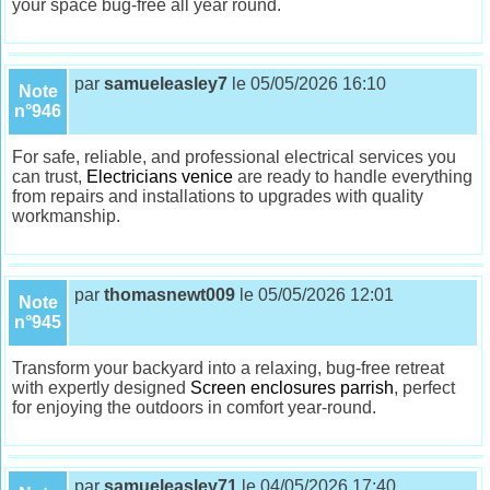
your space bug-free all year round.
par
samueleasley7
le 05/05/2026 16:10
Note
n°946
For safe, reliable, and professional electrical services you
can trust,
Electricians venice
are ready to handle everything
from repairs and installations to upgrades with quality
workmanship.
par
thomasnewt009
le 05/05/2026 12:01
Note
n°945
Transform your backyard into a relaxing, bug-free retreat
with expertly designed
Screen enclosures parrish
, perfect
for enjoying the outdoors in comfort year-round.
par
samueleasley71
le 04/05/2026 17:40