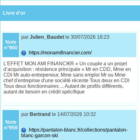
Livre d'or
par
Julien_Baudet
le 30/07/2026 18:23
Note
n°960
https://monamifinancier.com/
L'EFFET MON AMI FINANCI€R « Un couple a un projet
d’acquisition : résidence principale » Mr en CDD, Mme en
CDI Mr auto-entrepeneur, Mme sans emploi Mr ou Mme
chef d'entreprise d'une société récente Tous deux en CDI
Tous deux fonctionnaires ... Autant de profils différents,
autant de besoin en crédit spécifique
par
Bertrand
le 14/07/2026 10:32
Note
n°959
https://pantalon-blanc.fr/collections/pantalon-
blanc-garcon-ski